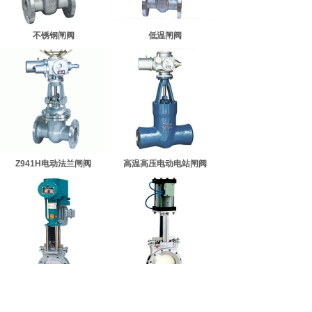
不锈钢闸阀
低温闸阀
Z941H电动法兰闸阀
高温高压电动电站闸阀
专业从事高端控制阀的科研设计、制
造、销售、技术交流、进出口贸易于一
体的现代化实体企业。
十多年来，我们执著于控制阀及驱动执
行机构的研发和探索，以极致的态度对
产品精雕细琢、精益求精，成就独特的
自动化控制系统方案！
PZ273H电液动刀型闸阀
PZ673H气动刀型闸阀