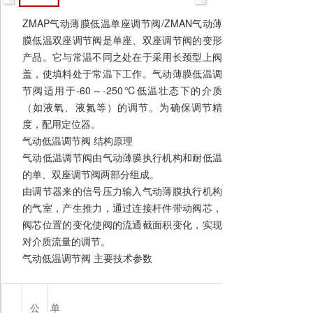
ZMAP气动薄膜低温单座调节阀/ZMAN气动薄
膜低温双座调节阀是单座、双座调节阀的变形
产品。它与常温不同之处在于采用长颈型上阀
盖，使填料处于常温下工作。气动薄膜低温调
节阀适用于-60～-250℃低温壮态下的介质
（如液氧、液氮等）的调节。为确保调节精
度，配用定位器。
气动低温调节阀 结构原理
气动低温调节阀由气动薄膜执行机构和耐低温
的单、双座调节阀两部分组成。
专业从事高端控制阀的科研设计、制
由调节器来的信号压力输入气动薄膜执行机构
造、销售、技术交流、进出口贸易于一
的气室，产生推力，通过连接杆件带动阀芯，
体的现代化实体企业。
阀芯位置的变化使阀的流通截面积变化，实现
十多年来，我们执著于控制阀及驱动执
对介质流量的调节。
行机构的研发和探索，以极致的态度对
气动低温调节阀 主要技术参数
产品精雕细琢、精益求精，成就独特的
自动化控制系统方案！
公
单