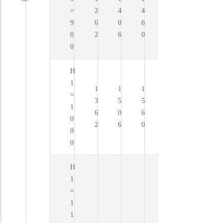
=
2
4
4
9
6
0
6
0
2
6
0
0
H
1
1
1
1
=
3
5
5
1
6
0
6
0
2
6
0
0
0
H
1
=
1
1