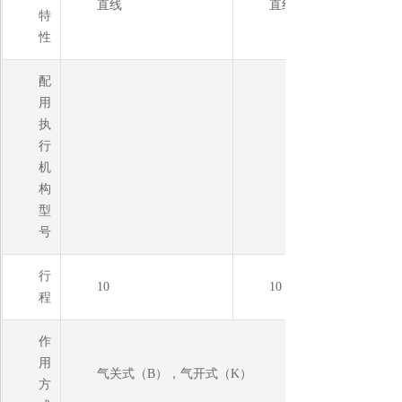
直线
直线；等百分比
特
性
配
用
执
行
机
构
型
号
行
10
10
程
作
用
气关式（B），气开式（K）
方