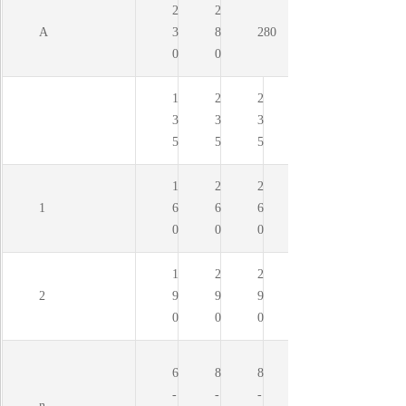
2
2
A
3
8
280
0
0
1
2
2
3
3
3
5
5
5
1
2
2
1
6
6
6
0
0
0
1
2
2
2
9
9
9
0
0
0
6
8
8
-
-
-
n-