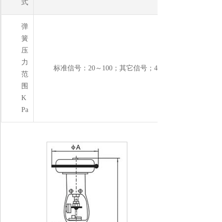
式
弹
簧
压
力
标准信号：20～100；其它信号；40～200；20～60；60
范
围
K
Pa