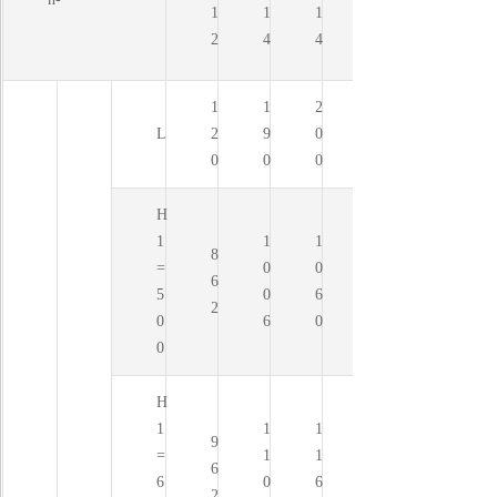
1
1
1
2
4
4
1
1
2
L
2
9
0
0
0
0
H
1
1
1
8
=
0
0
6
5
0
6
2
0
6
0
0
H
1
1
1
9
=
1
1
6
6
0
6
2